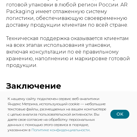
готовой упаковки в любой регион России. AR
Packaging имеет отлаженную систему
логистики, обеспечивающую своевременную
доставку продукции клиентам по всей стране.
Техническая поддержка оказывается клиентам
на всех этапах использования упаковки,
включая консультации по её правильному
хранению, наполнению и маркировке готовой
продукции.
Заключение
К нашему сайту подключен сервис веб-аналитики
Российский рынок упаковки для алкогольной
Яндекс Метрика, использующий cookie — небольшие
продукции представляет собой
текстовые файлы, размещаемых на вашем компьютере
высокоспециализированную отрасль,
OK
с целью анализа пользовательской активности. Вы
даете свое согласие на обработку персональных
требующую глубокого понимания
данных с помощью этого сервиса в порядке,
законодательных требований, технических
указанном в
Политике конфиденциальности
.
особенностей и рыночных тенденций.