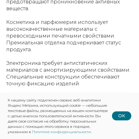
предотвращают проникновение активных
веществ.
Косметика и парфюмерия использует
высококачественные материалы с
превосходными печатными свойствами.
Премиальная отделка подчеркивает статус
продукта.
Электроника требует антистатических
материалов с амортизирующими свойствами.
Специальные конструкции обеспечивают
точную фиксацию изделий.
Текстиль и обувь упаковываются в прочные
К нашему сайту подключен сервис веб-аналитики
дышащие материалы. Влагорегулирующие
Яндекс Метрика, использующий cookie — небольшие
свойства предотвращают образование
текстовые файлы, размещаемых на вашем компьютере
OK
с целью анализа пользовательской активности. Вы
плесени.
даете свое согласие на обработку персональных
данных с помощью этого сервиса в порядке,
указанном в
Политике конфиденциальности
.
Транспортная упаковка