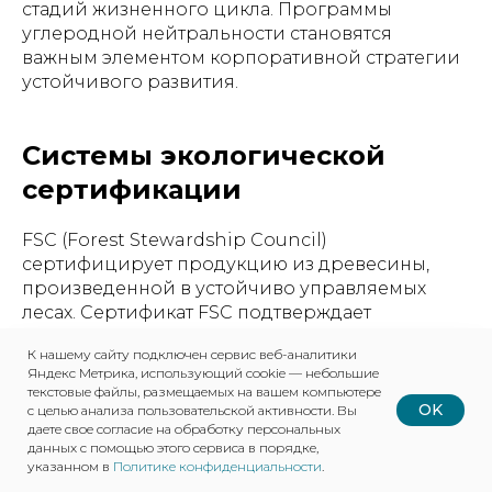
стадий жизненного цикла. Программы
углеродной нейтральности становятся
важным элементом корпоративной стратегии
устойчивого развития.
Системы экологической
сертификации
FSC (Forest Stewardship Council)
сертифицирует продукцию из древесины,
произведенной в устойчиво управляемых
лесах. Сертификат FSC подтверждает
легальность происхождения древесного
К нашему сайту подключен сервис веб-аналитики
сырья и соблюдение экологических
Яндекс Метрика, использующий cookie — небольшие
и социальных стандартов лесопользования.
текстовые файлы, размещаемых на вашем компьютере
OK
с целью анализа пользовательской активности. Вы
даете свое согласие на обработку персональных
PEFC (Programme for the Endorsement
данных с помощью этого сервиса в порядке,
of Forest Certification) представляет
указанном в
Политике конфиденциальности
.
альтернативную систему сертификации