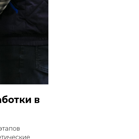
ботки в
этапов
етические