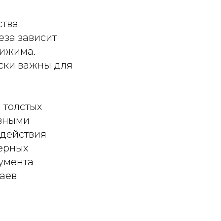
ства
еза зависит
рижима.
ски важны для
 толстых
ивными
здействия
мерных
умента
аев