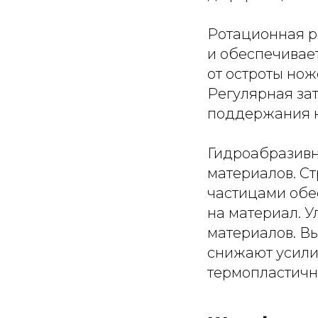
Ротационная р
и обеспечивает
от остроты нож
Регулярная за
поддержания к
Гидроабразивн
материалов. С
частицами обе
на материал. 
материалов. В
снижают усили
термопластичн