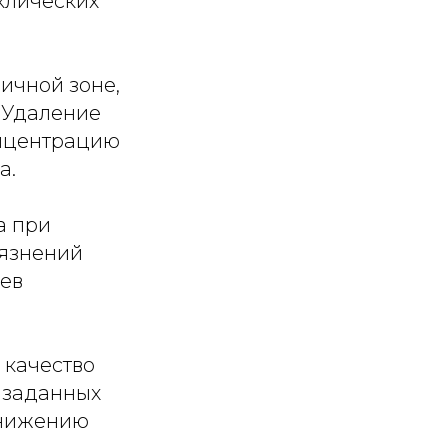
клических
ичной зоне,
 Удаление
онцентрацию
а.
а при
рязнений
оев
 качество
 заданных
снижению