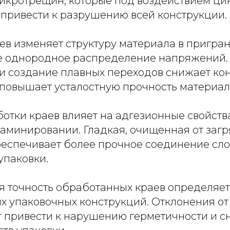
икротрещин, которые под воздействием ци
 привести к разрушению всей конструкции.
в изменяет структуру материала в пригран
е однородное распределение напряжений.
 и создание плавных переходов снижает к
повышает усталостную прочность материал
отки краев влияет на адгезионные свойств
ламинировании. Гладкая, очищенная от заг
беспечивает более прочное соединение сл
упаковки.
я точность обработанных краев определяет
х упаковочных конструкций. Отклонения от
т привести к нарушению герметичности и 