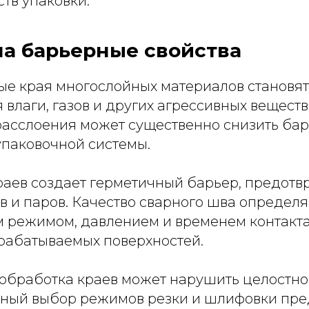
тв упаковки.
на барьерные свойства
е края многослойных материалов становят
влаги, газов и других агрессивных вещест
 расслоения может существенно снизить ба
упаковочной системы.
раев создает герметичный барьер, предо
в и паров. Качество сварного шва определя
 режимом, давлением и временем контакта,
рабатываемых поверхностей.
обработка краев может нарушить целостно
ьный выбор режимов резки и шлифовки пр