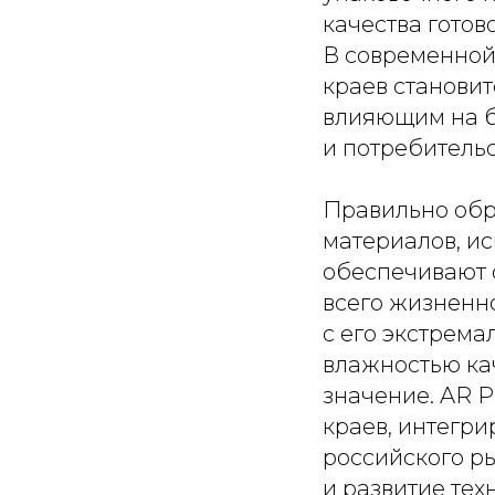
качества готов
В современной
краев станови
влияющим на б
и потребительс
Правильно обр
материалов, и
обеспечивают 
всего жизненно
с его экстрем
влажностью ка
значение. AR 
краев, интегр
российского р
и развитие те