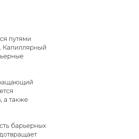
ся путями
в. Капиллярный
рьерные
твращающий
ется
 а также
сть барьерных
едотвращает