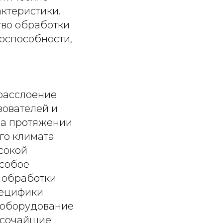
актеристики.
тво обработки
оспособности,
ь
расслоение
зователей и
на протяжении
го климата
сокой
особое
 обработки
пецифики
 оборудование
высочайшие