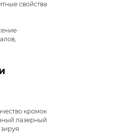
тные свойства
сение
алов,
и
ачество кромок
анный лазерный
изируя