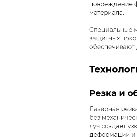
повреждение ф
материала.
Специальные м
защитных покр
обеспечивают 
Технолог
Резка и о
Лазерная резк
без механичес
луч создает уз
деформации и 