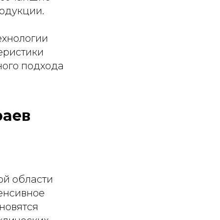
одукции.
ехнологии
еристики
ного подхода
раев
ой области
енсивное
новятся