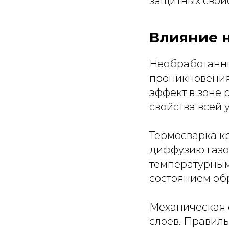
защитных свойс
Влияние 
Необработанны
проникновения 
эффект в зоне
свойства всей 
Термосварка к
диффузию газо
температурным
состоянием об
Механическая 
слоев. Правил