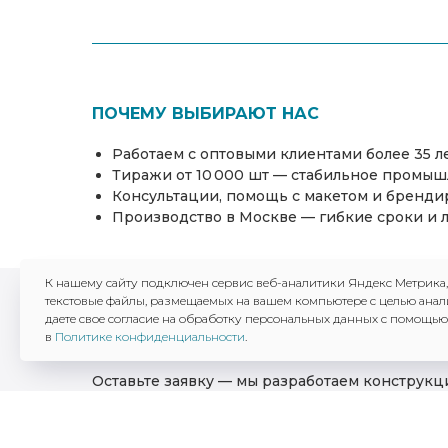
ПОЧЕМУ ВЫБИРАЮТ НАС
Работаем с оптовыми клиентами более 35 л
Тиражи от 10 000 шт — стабильное промыш
Консультации, помощь с макетом и бренд
Производство в Москве — гибкие сроки и 
К нашему сайту подключен сервис веб-аналитики Яндекс Метрика
текстовые файлы, размещаемых на вашем компьютере с целью анал
даете свое согласие на обработку персональных данных с помощью
Готовы обсудить заказ?
в
Политике конфиденциальности
.
Оставьте заявку — мы разработаем конструк
продукцию и обеспечим производство от 10 0