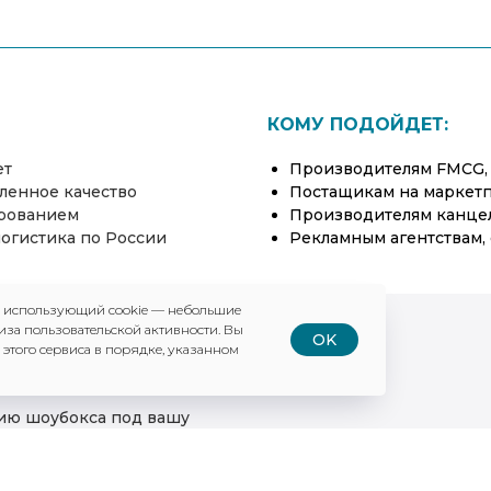
КОМУ ПОДОЙДЕТ:
ет
Производителям FMCG, 
ленное качество
Постащикам на маркетпл
ированием
Производителям канцел
логистика по России
Рекламным агентствам,
, использующий cookie — небольшие
иза пользовательской активности. Вы
OK
 этого сервиса в порядке, указанном
цию шоубокса под вашу
00 штук.