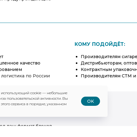
КОМУ ПОДОЙДЁТ:
ет
Производителям сигаре
шленное качество
Дистрибьюторам, оптов
ированием
Контрактным упаковоч
 логистика по России
Производителям СТМ и
, использующий cookie — небольшие
иза пользовательской активности. Вы
OK
 этого сервиса в порядке, указанном
под ваш формат блоков
 000 штук.