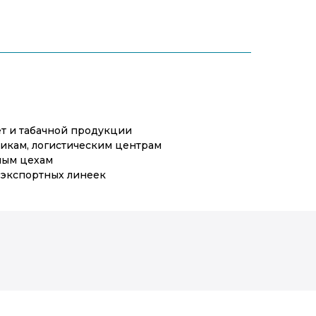
т и табачной продукции
икам, логистическим центрам
ным цехам
 экспортных линеек