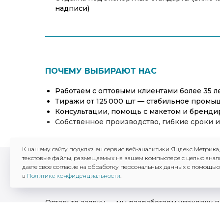
надписи)
ПОЧЕМУ ВЫБИРАЮТ НАС
Работаем с оптовыми клиентами более 35 л
Тиражи от 125 000 шт — стабильное промы
Консультации, помощь с макетом и бренд
Собственное
производство, гибкие сроки и
К нашему сайту подключен сервис веб-аналитики Яндекс Метрика
текстовые файлы, размещаемых на вашем компьютере с целью анал
даете свое согласие на обработку персональных данных с помощью
Готовы обсудить заказ?
в
Политике конфиденциальности
.
Оставьте заявку — мы разработаем упаковку 
и организуем стабильное производство от 125