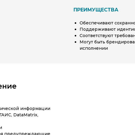
ПРЕИМУЩЕСТВА
Обеспечивают сохранно
Поддерживают идентиф
Соответствуют требова
Могут быть брендирова
исполнении
ение
хнической информации
АИС, DataMatrix,
и
чая предупреждающие