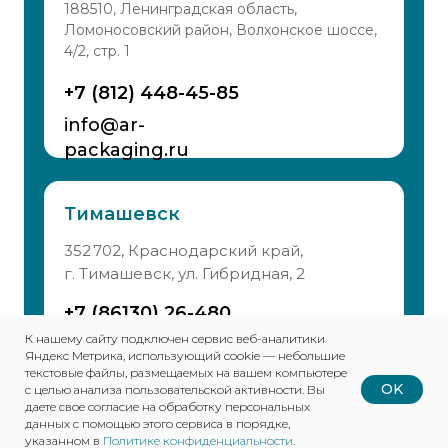
188510, Ленинградская область,
Ломоносовский район, Волхонское шоссе,
4/2, стр. 1
+7 (812) 448-45-85
info@ar-
packaging.ru
Тимашевск
352 702, Краснодарский край,
г. Тимашевск, ул. Гибридная, 2
+7 (86130) 26-480
К нашему сайту подключен сервис веб-аналитики
info@ar-
Яндекс Метрика, использующий cookie — небольшие
packaging.ru
текстовые файлы, размещаемых на вашем компьютере
OK
с целью анализа пользовательской активности. Вы
даете свое согласие на обработку персональных
Политика обработки персональных данных
данных с помощью этого сервиса в порядке,
© 2026 АО «АР Пэкэджинг»
указанном в
Политике конфиденциальности
.