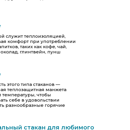
е
ой служит теплоизоляцией,
ая комфорт при употреблении
питков, таких как кофе, чай,
околад, глинтвейн, пунш
е
ть этого типа стаканов —
ая теплозащитная манжета
й температуры, чтобы
вать себе в удовольствии
ть разнообразные горячие
альный стакан для любимого