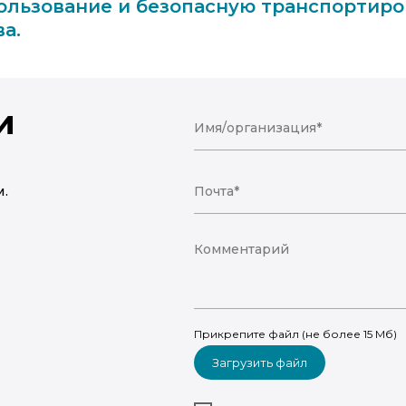
льзование и безопасную транспортиров
а.
и
и
.
Прикрепите файл (не более 15 Мб)
Загрузить файл