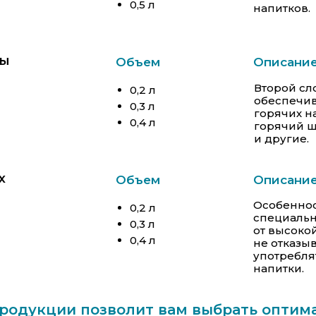
0,5 л
напитков.
ны
Объем
Описани
Второй сл
0,2 л
обеспечив
0,3 л
горячих на
0,4 л
горячий ш
и другие.
х
Объем
Описани
Особеннос
0,2 л
специальн
0,3 л
от высоко
0,4 л
не отказы
употребля
напитки.
родукции позволит вам выбрать оптим