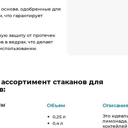
 основе, одобренные для
, что гарантирует
ую защиту от протечек
 в ведрах, что делает
использовании.
ассортимент стаканов для
в:
ны
Объем
Описани
Это идеал
0,25 л
лимонада,
0,4 л
коктейлей