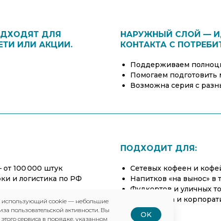
ОДХОДЯТ ДЛЯ
НАРУЖНЫЙ СЛОЙ — И
ЕТИ ИЛИ АКЦИИ.
КОНТАКТА С ПОТРЕБИ
Поддерживаем полноцв
Помогаем подготовить 
Возможна серия с разн
ПОДХОДИТ ДЛЯ:
 от 100 000 штук
Сетевых кофеен и кофе
ки и логистика по РФ
Напитков «на вынос» в 
Фудкортов и уличных т
Ca и ритейла
Кейтеринга и корпора
, использующий cookie — небольшие
иза пользовательской активности. Вы
OK
 этого сервиса в порядке, указанном