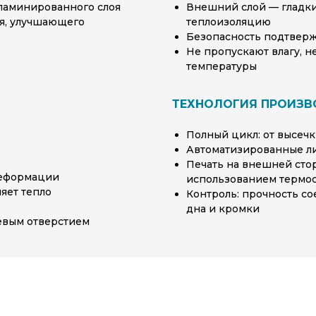
 ламинированного слоя
Внешний слой — гладк
оя, улучшающего
теплоизоляцию
Безопасность подтвер
Не пропускают влагу, 
температуры
ТЕХНОЛОГИЯ ПРОИЗВ
Полный цикл: от высеч
Автоматизированные ли
Печать на внешней стор
деформации
использованием термо
яет тепло
Контроль: прочность со
дна и кромки
евым отверстием