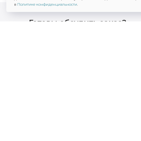
в
Политике конфиденциальности
.
Готовы обсудить заказ?
Поможем с макетом, оформим под ваш бренд 
в срок. Оставьте заявку — получите коммерч
Ваше имя/Организация*
Я даю согласие на обработку персональны