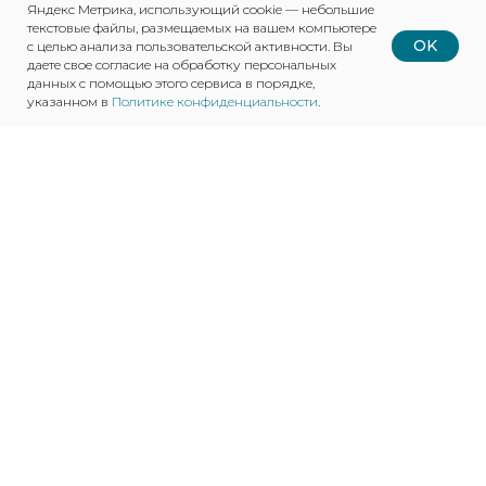
Яндекс Метрика, использующий cookie — небольшие
логистика по России
текстовые файлы, размещаемых на вашем компьютере
OK
с целью анализа пользовательской активности. Вы
даете свое согласие на обработку персональных
данных с помощью этого сервиса в порядке,
указанном в
Политике конфиденциальности
.
ПОДХОДИТ ДЛЯ:
Службы доставки готовых блюд
Кейтеринг и корпоративное питание
Кафе, столовые, dark kitchen
Производители готовой еды для ритейла
Готовы обсудить заказ?
Оставьте заявку — мы предложим ланч-боксы под
ваш формат подачи, оформим дизайн и выполним
производство от 200 000 штук. Упаковка, которая
удобно работает на ваш бренд и клиента.