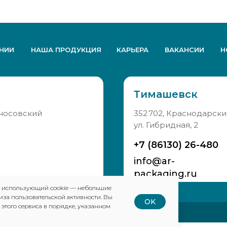
НИИ
НАША ПРОДУКЦИЯ
КАРЬЕРА
ВАКАНСИИ
Н
Тимашевск
оносовский
352 702, Краснодарски
ул. Гибридная, 2
+7 (86130) 26-480
info@ar-
packaging.ru
, использующий cookie — небольшие
иза пользовательской активности. Вы
OK
 этого сервиса в порядке, указанном