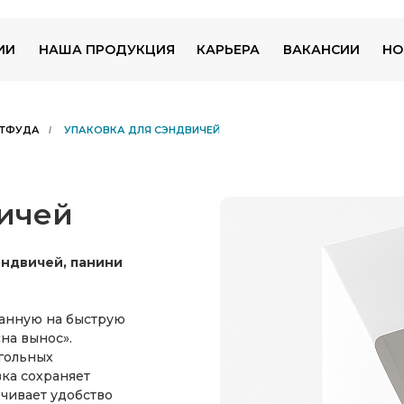
ИИ
НАША ПРОДУКЦИЯ
КАРЬЕРА
ВАКАНСИИ
НО
СТФУДА
УПАКОВКА ДЛЯ СЭНДВИЧЕЙ
/
вичей
эндвичей, панини
танную на быструю
на вынос».
гольных
вка сохраняет
ечивает удобство