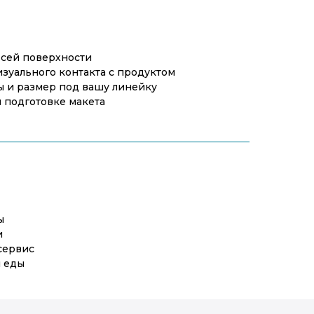
сей поверхности
зуального контакта с продуктом
 и размер под вашу линейку
 подготовке макета
ы
и
сервис
 еды