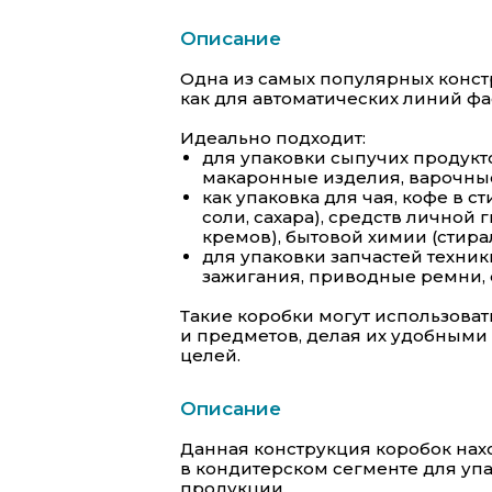
Описание
Одна из самых популярных конст
как для автоматических линий фас
Идеально подходит:
для упаковки сыпучих продукто
макаронные изделия, варочные
как упаковка для чая, кофе в с
соли, сахара), средств личной 
кремов), бытовой химии (стир
для упаковки запчастей техник
зажигания, приводные ремни, 
Такие коробки могут использоват
и предметов, делая их удобным
целей.
Описание
Данная конструкция коробок на
в кондитерском сегменте для упа
продукции.